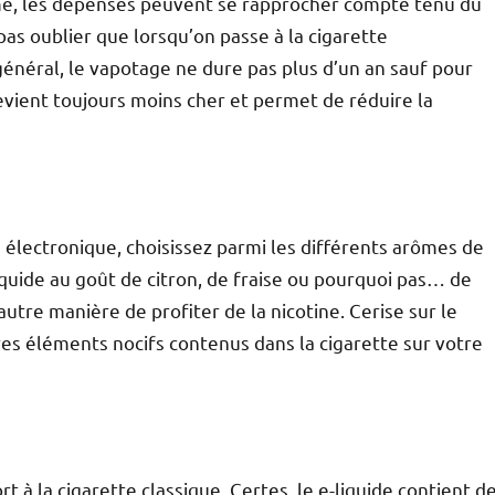
rme, les dépenses peuvent se rapprocher compte tenu du
 pas oublier que lorsqu’on passe à la cigarette
général, le vapotage ne dure pas plus d’un an sauf pour
revient toujours moins cher et permet de réduire la
e électronique, choisissez parmi les différents arômes de
quide au goût de citron, de fraise ou pourquoi pas… de
autre manière de profiter de la nicotine. Cerise sur le
tres éléments nocifs contenus dans la cigarette sur votre
t à la cigarette classique. Certes, le e-liquide contient d