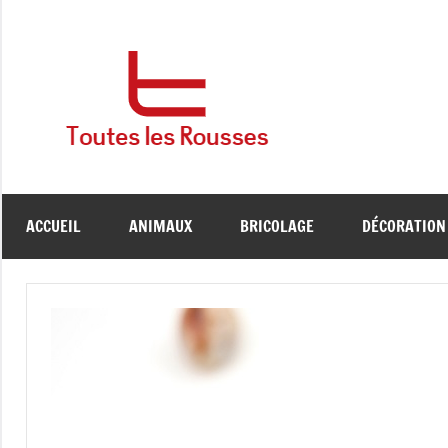
Aller
au
contenu
Toutes
Blog
pratique
Les
&
généraliste
Rousses
ACCUEIL
ANIMAUX
BRICOLAGE
DÉCORATION