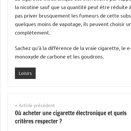
la nicotine sauf que sa quantité peut être réduite
pas priver brusquement les fumeurs de cette subst
quelques moins de vapotage, ils peuvent choisir un
complètement.
Sachez qu’à la différence de la vraie cigarette, l
monoxyde de carbone et les goudrons.
Loisirs
Navigation
Article précédent
Où acheter une cigarette électronique et quels
de
critères respecter ?
l’article